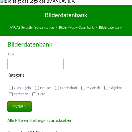
Facebook
Twitter
Bilderdatenbank
ANUAS Selbsthilfeorganisation
Bilder-Musik-Datenbank
Bilderdatenbank
Bilderdatenbank
Titel
Kategorie
Glaskugeln
Häuser
Landschaft
Mystisch
Objekte
Personen
Tiere
FILTERN
Alle Filtereinstellungen zurücksetzen.