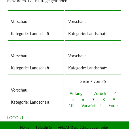
Es wurden 121 Einträge gefunden.
Vorschau:
Vorschau:
Kategorie:
Landschaft
Kategorie:
Landschaft
Vorschau:
Vorschau:
Kategorie:
Landschaft
Kategorie:
Landschaft
Seite 7 von 25
Vorschau:
Anfang
Zurück
4
5
6
7
8
9
Kategorie:
Landschaft
10
Vorwärts
Ende
LOGOUT
Navigation
Home
Selbsthilfe
ANUAS-Gesprächsgruppen-Leiter