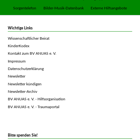
überspringen
Sorgentelefon
Bilder-Musik-Datenbank
Externe Hilfsangebote
Wichtige Links
Wissenschaftlicher Beirat
KinderKodex
Kontakt zum BV ANUAS e. V.
Impressum
Datenschutzerklärung
Newsletter
Newsletter kündigen
Newsletter-Archiv
BV ANUAS e. V. - Hilfsorganisation
BV ANUAS e. V. - Traumaportal
Bitte spenden Sie!